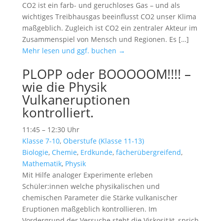
CO2 ist ein farb- und geruchloses Gas – und als
wichtiges Treibhausgas beeinflusst CO2 unser Klima
maßgeblich. Zugleich ist CO2 ein zentraler Akteur im
Zusammenspiel von Mensch und Regionen. Es […]
Mehr lesen und ggf. buchen →
PLOPP oder BOOOOOM!!!! –
wie die Physik
Vulkaneruptionen
kontrolliert.
11:45 – 12:30 Uhr
Klasse 7-10
,
Oberstufe (Klasse 11-13)
Biologie
,
Chemie
,
Erdkunde
,
fächerübergreifend
,
Mathematik
,
Physik
Mit Hilfe analoger Experimente erleben
Schüler:innen welche physikalischen und
chemischen Parameter die Stärke vulkanischer
Eruptionen maßgeblich kontrollieren. Im
Vordergrund der Versuche steht die Viskosität, sprich