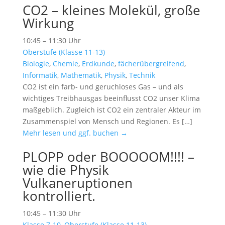
CO2 – kleines Molekül, große
Wirkung
10:45 – 11:30 Uhr
Oberstufe (Klasse 11-13)
Biologie
,
Chemie
,
Erdkunde
,
fächerübergreifend
,
Informatik
,
Mathematik
,
Physik
,
Technik
CO2 ist ein farb- und geruchloses Gas – und als
wichtiges Treibhausgas beeinflusst CO2 unser Klima
maßgeblich. Zugleich ist CO2 ein zentraler Akteur im
Zusammenspiel von Mensch und Regionen. Es […]
Mehr lesen und ggf. buchen →
PLOPP oder BOOOOOM!!!! –
wie die Physik
Vulkaneruptionen
kontrolliert.
10:45 – 11:30 Uhr
Klasse 7-10
,
Oberstufe (Klasse 11-13)