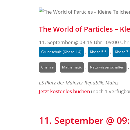
The World of Particles – K
11. September @ 08:15 Uhr
-
09:00 Uhr
,
,
Grundschule (Klasse 1-4)
Klasse 5-6
Klasse 7
,
,
Chemie
Mathematik
Naturwissenschaften
L5
Platz der Mainzer Republik, Mainz
Jetzt kostenlos buchen
(noch 1 verfügba
11. September @ 09: