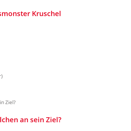
gsmonster Kruschel
r)
chen an sein Ziel?