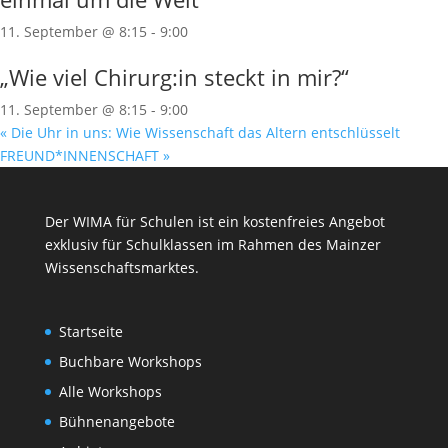
11. September @ 8:15
-
9:00
„Wie viel Chirurg:in steckt in mir?“
11. September @ 8:15
-
9:00
«
Die Uhr in uns: Wie Wissenschaft das Altern entschlüsselt
FREUND*INNENSCHAFT
»
Der WIMA für Schulen ist ein kostenfreies Angebot
exklusiv für Schulklassen im Rahmen des
Mainzer
Wissenschaftsmarktes
.
Startseite
Buchbare Workshops
Alle Workshops
Bühnenangebote