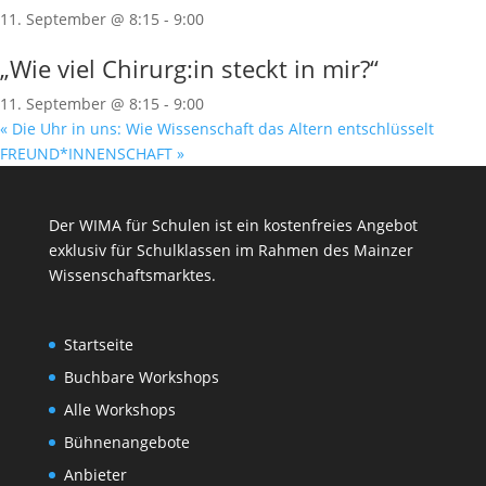
11. September @ 8:15
-
9:00
„Wie viel Chirurg:in steckt in mir?“
11. September @ 8:15
-
9:00
«
Die Uhr in uns: Wie Wissenschaft das Altern entschlüsselt
FREUND*INNENSCHAFT
»
Der WIMA für Schulen ist ein kostenfreies Angebot
exklusiv für Schulklassen im Rahmen des
Mainzer
Wissenschaftsmarktes
.
Startseite
Buchbare Workshops
Alle Workshops
Bühnenangebote
Anbieter