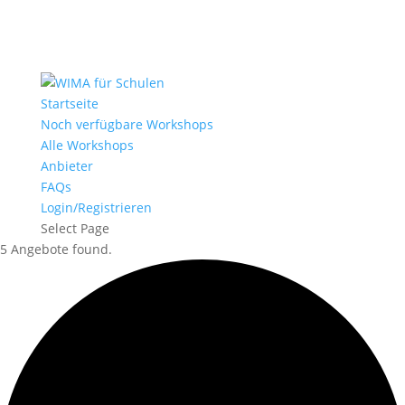
Startseite
Noch verfügbare Workshops
Alle Workshops
Anbieter
FAQs
Login/Registrieren
Select Page
5 Angebote found.