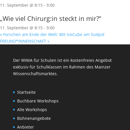
11. September @ 8:15
-
9:00
„Wie viel Chirurg:in steckt in mir?“
11. September @ 8:15
-
9:00
«
Forschen am Ende der Welt: Mit IceCube am Südpol
FREUND*INNENSCHAFT
»
Der WIMA für Schulen ist ein kostenfreies Angebot
exklusiv für Schulklassen im Rahmen des
Mainzer
Wissenschaftsmarktes
.
Startseite
Buchbare Workshops
Alle Workshops
Bühnenangebote
Anbieter