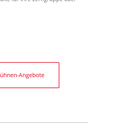
.
htbar.
r Bühnen-Angebote