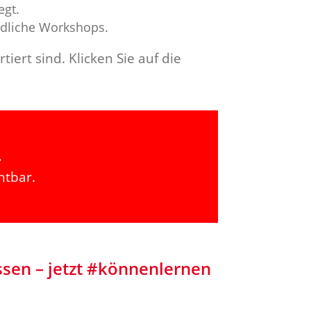
egt.
edliche
Workshops.
iert sind. Klicken Sie auf die
.
htbar.
sen – jetzt #könnenlernen