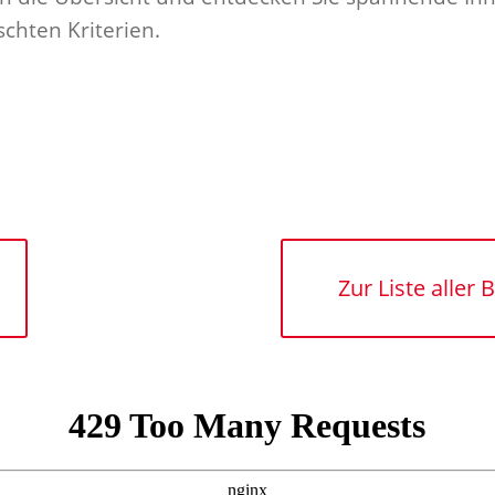
schten Kriterien.
Es sind ab jetzt KEINE Buchungen mehr möglich
inzelnen Angebote bleiben trotzdem weiterhin sic
Zur Liste alle