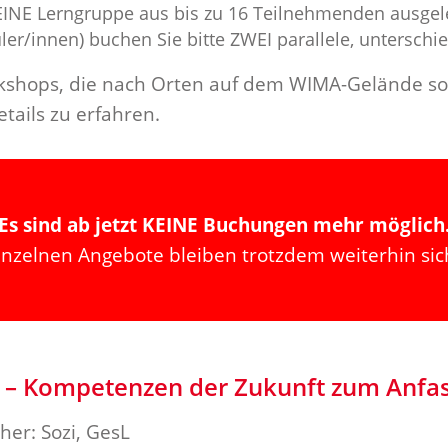
r EINE Lerngruppe aus bis zu 16 Teilnehmenden
ausgel
ler/innen) buchen Sie bitte
ZWEI parallele, unterschi
orkshops, die nach Orten auf dem WIMA-Gelände sort
tails zu erfahren.
Es sind ab jetzt KEINE Buchungen mehr möglich
inzelnen Angebote bleiben trotzdem weiterhin sic
 – Kompetenzen der Zukunft zum Anfas
her: Sozi, GesL