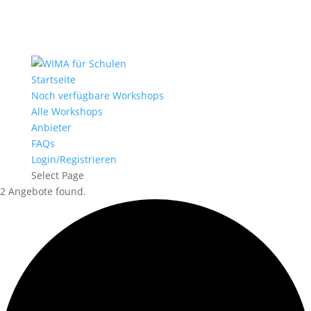
Startseite
Noch verfügbare Workshops
Alle Workshops
Anbieter
FAQs
Login/Registrieren
Select Page
2 Angebote found.