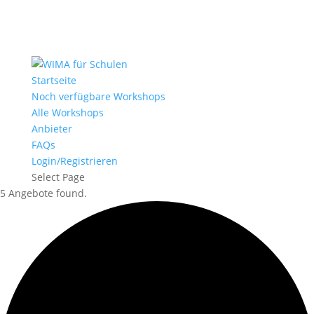
Startseite
Noch verfügbare Workshops
Alle Workshops
Anbieter
FAQs
Login/Registrieren
Select Page
5 Angebote found.