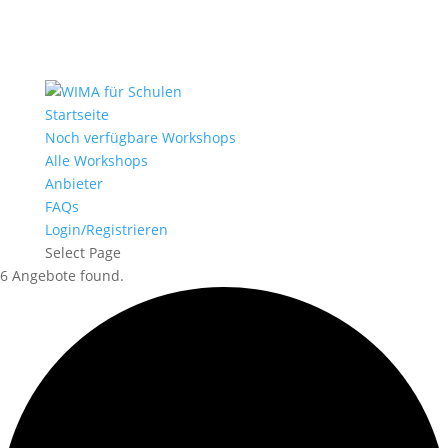
Startseite
Noch verfügbare Workshops
Alle Workshops
Anbieter
FAQs
Login/Registrieren
Select Page
6 Angebote found.