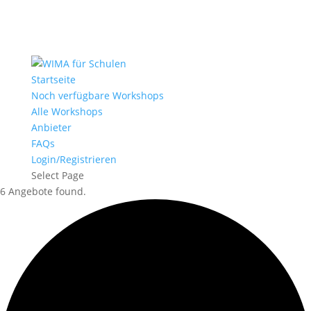
Startseite
Noch verfügbare Workshops
Alle Workshops
Anbieter
FAQs
Login/Registrieren
Select Page
6 Angebote found.