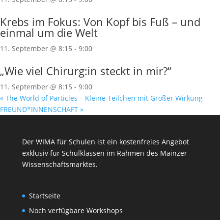
Krebs im Fokus: Von Kopf bis Fuß – und
einmal um die Welt
11. September @ 8:15
-
9:00
„Wie viel Chirurg:in steckt in mir?“
11. September @ 8:15
-
9:00
«
The World of Particles – Kleine Teilchen mit Großer Wirkung
FREUND*INNENSCHAFT
»
Der WIMA für Schulen ist ein kostenfreies Angebot
exklusiv für Schulklassen im Rahmen des
Mainzer
Wissenschaftsmarktes
.
Startseite
Noch verfügbare Workshops