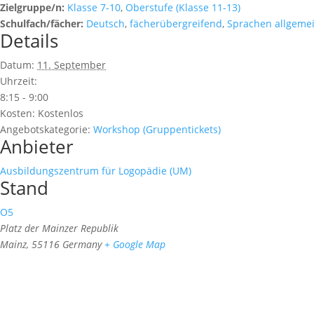
Zielgruppe/n:
Klasse 7-10
,
Oberstufe (Klasse 11-13)
Schulfach/fächer:
Deutsch
,
fächerübergreifend
,
Sprachen allgeme
Details
Datum:
11. September
Uhrzeit:
8:15 - 9:00
Kosten:
Kostenlos
Angebotskategorie:
Workshop (Gruppentickets)
Anbieter
Ausbildungszentrum für Logopädie (UM)
Stand
O5
Platz der Mainzer Republik
Mainz
,
55116
Germany
+ Google Map