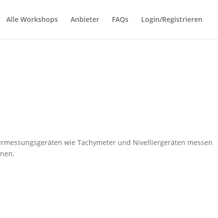
Alle Workshops
Anbieter
FAQs
Login/Registrieren
n Vermessungsgeräten wie Tachymeter und Nivelliergeräten messen
nnen.