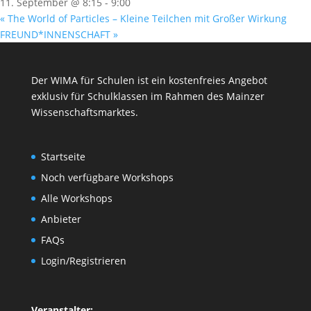
11. September @ 8:15
-
9:00
«
The World of Particles – Kleine Teilchen mit Großer Wirkung
FREUND*INNENSCHAFT
»
Der WIMA für Schulen ist ein kostenfreies Angebot
exklusiv für Schulklassen im Rahmen des
Mainzer
Wissenschaftsmarktes
.
Startseite
Noch verfügbare Workshops
Alle Workshops
Anbieter
FAQs
Login/Registrieren
Veranstalter: