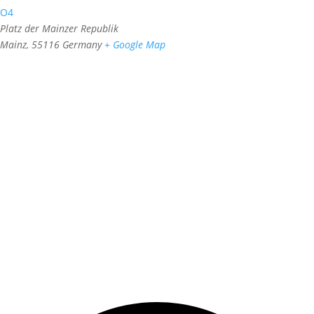
O4
Platz der Mainzer Republik
Mainz
,
55116
Germany
+ Google Map