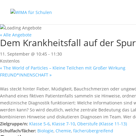
« Alle Angebote
Dem Krankheitsfall auf der Spur
11. September @ 10:45
-
11:30
Kostenlos
«
The World of Particles – Kleine Teilchen mit Großer Wirkung
FREUND*INNENSCHAFT
»
Was steckt hinter Fieber, Müdigkeit, Bauchschmerzen oder ungewö
Anhand eines fiktiven Patientenfalls sammeln sie Hinweise, ordnen 
medizinische Diagnostik funktioniert: Welche Informationen sind 
werden kann? So wird deutlich, welche zentrale Bedeutung das Labo
kombinieren Hinweise und diskutieren Diagnosen im Team. Wer den 
Zielgruppe/n:
Klasse 5-6
,
Klasse 7-10
,
Oberstufe (Klasse 11-13)
Schulfach/fächer:
Biologie
,
Chemie
,
fächerübergreifend