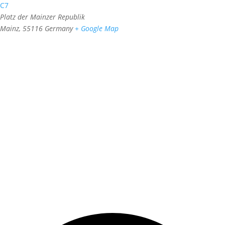
C7
Platz der Mainzer Republik
Mainz
,
55116
Germany
+ Google Map