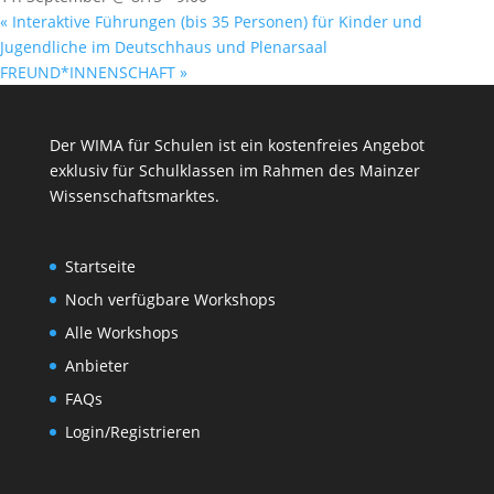
«
Interaktive Führungen (bis 35 Personen) für Kinder und
Jugendliche im Deutschhaus und Plenarsaal
FREUND*INNENSCHAFT
»
Der WIMA für Schulen ist ein kostenfreies Angebot
exklusiv für Schulklassen im Rahmen des
Mainzer
Wissenschaftsmarktes
.
Startseite
Noch verfügbare Workshops
Alle Workshops
Anbieter
FAQs
Login/Registrieren