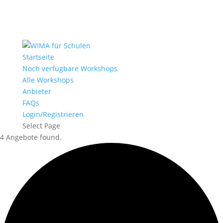
Startseite
Noch verfügbare Workshops
Alle Workshops
Anbieter
FAQs
Login/Registrieren
Select Page
4 Angebote found.